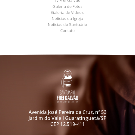
TV Frei Galvão
Galeria de Fotos
Galeria de Vídeos
Notícias da Igreja
Notícias do Santuário
Contato
Avenida José Pereira da Cruz, nº 53
Jardim do Vale I Guaratinguetá/SP
CEP 12.519-411