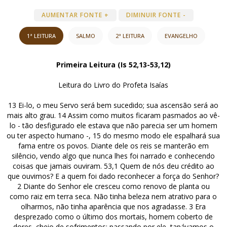
AUMENTAR FONTE +
DIMINUIR FONTE -
1ª LEITURA
SALMO
2ª LEITURA
EVANGELHO
Primeira Leitura (Is 52,13-53,12)
Leitura do Livro do Profeta Isaías
13 Ei-lo, o meu Servo será bem sucedido; sua ascensão será ao
mais alto grau. 14 Assim como muitos ficaram pasmados ao vê-
lo - tão desfigurado ele estava que não parecia ser um homem
ou ter aspecto humano -, 15 do mesmo modo ele espalhará sua
fama entre os povos. Diante dele os reis se manterão em
silêncio, vendo algo que nunca lhes foi narrado e conhecendo
coisas que jamais ouviram. 53,1 Quem de nós deu crédito ao
que ouvimos? E a quem foi dado reconhecer a força do Senhor?
2 Diante do Senhor ele cresceu como renovo de planta ou
como raiz em terra seca. Não tinha beleza nem atrativo para o
olharmos, não tinha aparência que nos agradasse. 3 Era
desprezado como o último dos mortais, homem coberto de
dores, cheio de sofrimentos; passando por ele, tapávamos o