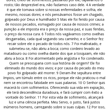
rosto; tão desprezível era, não fazíamos caso dele. 4 A verdade
é que ele tomava sobre si nossas enfermidades e sofria, ele
mesmo, nossas dores; e nós pensávamos fosse um chagado,
golpeado por Deus e humilhado! 5 Mas ele foi ferido por causa
de nossos pecados, esmagado por causa de nossos crimes; a
punição a ele imposta era o preço da nossa paz, e suas feridas,
o preço da nossa cura. 6 Todos nós vagávamos como ovelhas
desgarradas, cada qual seguindo seu caminho; e o Senhor fez
recair sobre ele o pecado de todos nós. 7 Foi maltratado, e
submeteu-se, não abriu a boca; como cordeiro levado ao
matadouro ou como ovelha diante dos que a tosquiam, ele não
abriu a boca. 8 Foi atormentado pela angústia e foi condenado.
Quem se preocuparia com sua história de origem? Ele foi
eliminado do mundo dos vivos; e por causa do pecado do meu
povo foi golpeado até morrer. 9 Deram-lhe sepultura entre
ímpios, um túmulo entre os ricos, porque ele não praticou o mal
nem se encontrou falsidade em suas palavras. 10 O Senhor quis
macerá-lo com sofrimentos. Oferecendo sua vida em expiação,
ele terá descendência duradoura, e fará cumprir com êxito a
vontade do Senhor. 11 Por esta vida de sofrimento, alcançará
luz e uma ciência perfeita. Meu Servo, o justo, fará justos
inúmeros homens, carregando sobre si suas culpas. 12 Por isso,