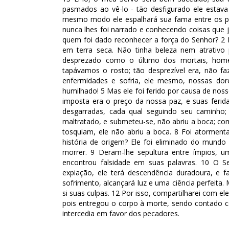
pasmados ao vê-lo - tão desfigurado ele esta
mesmo modo ele espalhará sua fama entre os pov
nunca lhes foi narrado e conhecendo coisas que
quem foi dado reconhecer a força do Senhor? 2 
em terra seca. Não tinha beleza nem atrativo
desprezado como o último dos mortais, home
tapávamos o rosto; tão desprezível era, não f
enfermidades e sofria, ele mesmo, nossas do
humilhado! 5 Mas ele foi ferido por causa de no
imposta era o preço da nossa paz, e suas feri
desgarradas, cada qual seguindo seu caminho;
maltratado, e submeteu-se, não abriu a boca; c
tosquiam, ele não abriu a boca. 8 Foi atormen
história de origem? Ele foi eliminado do mund
morrer. 9 Deram-lhe sepultura entre ímpios, 
encontrou falsidade em suas palavras. 10 O S
expiação, ele terá descendência duradoura, e 
sofrimento, alcançará luz e uma ciência perfeita
si suas culpas. 12 Por isso, compartilharei com el
pois entregou o corpo à morte, sendo contado c
intercedia em favor dos pecadores.