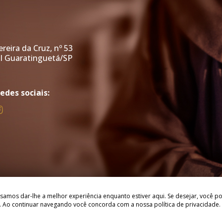
reira da Cruz, nº 53
 I Guaratinguetá/SP
1
edes sociais:
samos dar-lhe a melhor experiência enquanto estiver aqui. Se desejar, você po
ntônio de Sant' Anna Galvão.
Ao continuar navegando você concorda com a nossa política de privacidade.
ceita a nossa
política de privacidade
.