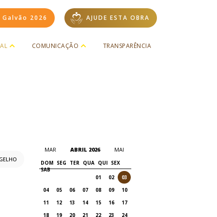
i Galvão 2026
AJUDE ESTA OBRA
UAL
COMUNICAÇÃO
TRANSPARÊNCIA
MAR
ABRIL 2026
MAI
GELHO
DOM
SEG
TER
QUA
QUI
SEX
SAB
01
02
03
04
05
06
07
08
09
10
11
12
13
14
15
16
17
18
19
20
21
22
23
24