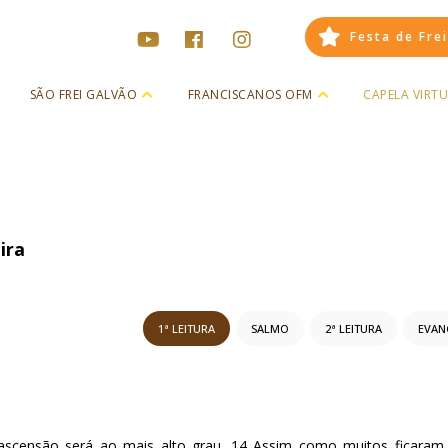
Festa de Fre
SÃO FREI GALVÃO
FRANCISCANOS OFM
CAPELA VIRT
ira
1ª LEITURA
SALMO
2ª LEITURA
EVAN
 ascensão será ao mais alto grau. 14 Assim como muitos ficaram