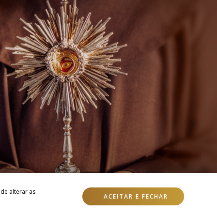
de alterar as
ACEITAR E FECHAR
Desenvolvido com
por