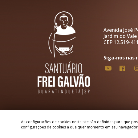
Avenida José Pe
Jardim do Vale
CEP 12.519-41
Siga-nos nas r
As configurações de cookies neste site são definidas para que pos
Copyright © 2026 - Santuário Arquidiocesano de Santo A
configurações de cookies a qualquer momento em seu navegador. 
Todos os direitos reservados, navegando no site você a