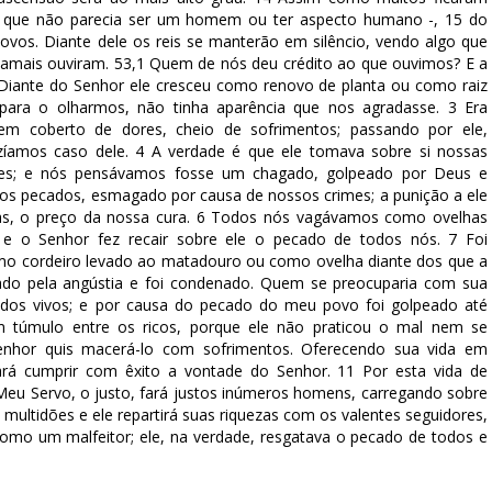
va que não parecia ser um homem ou ter aspecto humano -, 15 do
os. Diante dele os reis se manterão em silêncio, vendo algo que
 jamais ouviram. 53,1 Quem de nós deu crédito ao que ouvimos? E a
Diante do Senhor ele cresceu como renovo de planta ou como raiz
 para o olharmos, não tinha aparência que nos agradasse. 3 Era
m coberto de dores, cheio de sofrimentos; passando por ele,
azíamos caso dele. 4 A verdade é que ele tomava sobre si nossas
res; e nós pensávamos fosse um chagado, golpeado por Deus e
ssos pecados, esmagado por causa de nossos crimes; a punição a ele
das, o preço da nossa cura. 6 Todos nós vagávamos como ovelhas
 e o Senhor fez recair sobre ele o pecado de todos nós. 7 Foi
omo cordeiro levado ao matadouro ou como ovelha diante dos que a
tado pela angústia e foi condenado. Quem se preocuparia com sua
o dos vivos; e por causa do pecado do meu povo foi golpeado até
um túmulo entre os ricos, porque ele não praticou o mal nem se
enhor quis macerá-lo com sofrimentos. Oferecendo sua vida em
fará cumprir com êxito a vontade do Senhor. 11 Por esta vida de
. Meu Servo, o justo, fará justos inúmeros homens, carregando sobre
e multidões e ele repartirá suas riquezas com os valentes seguidores,
omo um malfeitor; ele, na verdade, resgatava o pecado de todos e