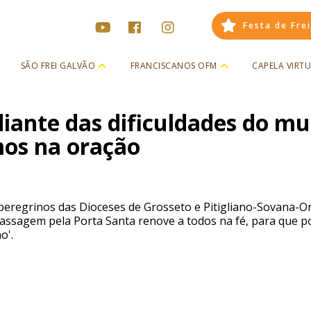
Festa de Fre
SÃO FREI GALVÃO
FRANCISCANOS OFM
CAPELA VIRT
diante das dificuldades do m
os na oração
eregrinos das Dioceses de Grosseto e Pitigliano-Sovana-O
a passagem pela Porta Santa renove a todos na fé, para que
o'.