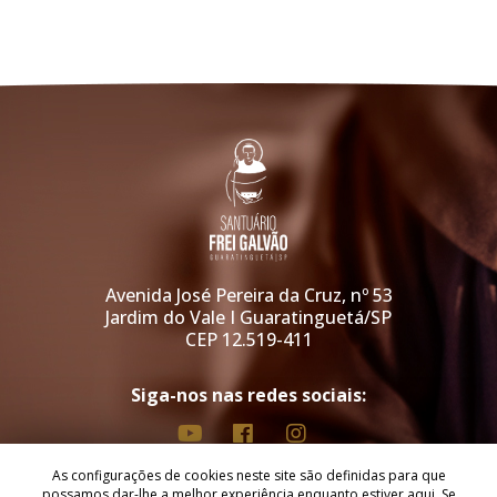
Avenida José Pereira da Cruz, nº 53
Jardim do Vale I Guaratinguetá/SP
CEP 12.519-411
Siga-nos nas redes sociais:
As configurações de cookies neste site são definidas para que
Copyright © 2026 - Santuário Arquidiocesano de Santo Antônio de Sant'
possamos dar-lhe a melhor experiência enquanto estiver aqui. Se