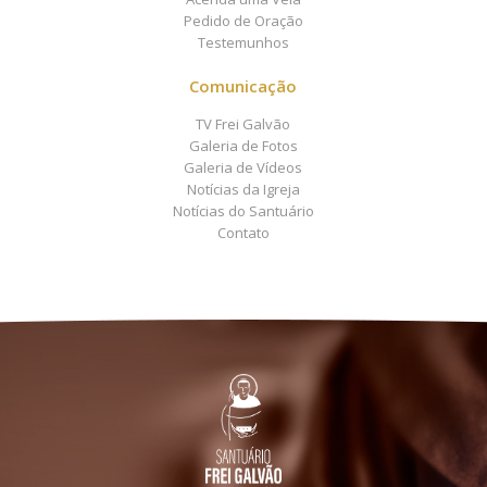
Pedido de Oração
Testemunhos
Comunicação
TV Frei Galvão
Galeria de Fotos
Galeria de Vídeos
Notícias da Igreja
Notícias do Santuário
Contato