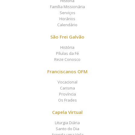
História
Família Missionária
Serviços
Horários
Calendário
São Frei Galvão
História
Pílulas da Fé
Reze Conosco
Franciscanos OFM
Vocacional
Carisma
Província
Os Frades
Capela Virtual
Liturgia Diária
Santo do Dia
Acenda uma Vela