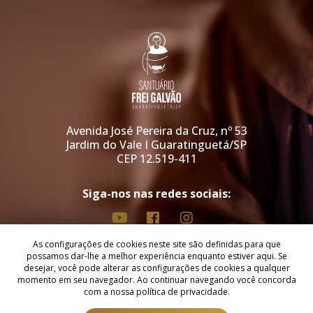
Avenida José Pereira da Cruz, nº 53
Jardim do Vale I Guaratinguetá/SP
CEP 12.519-411
Siga-nos nas redes sociais:
As configurações de cookies neste site são definidas para que
Copyright © 2026 - Santuário Arquidiocesano de Santo Antônio de Sant'
possamos dar-lhe a melhor experiência enquanto estiver aqui. Se
Anna Galvão.
desejar, você pode alterar as configurações de cookies a qualquer
Todos os direitos reservados, navegando no site você aceita a nossa
momento em seu navegador. Ao continuar navegando você concorda
política de privacidade
.
com a nossa política de privacidade.